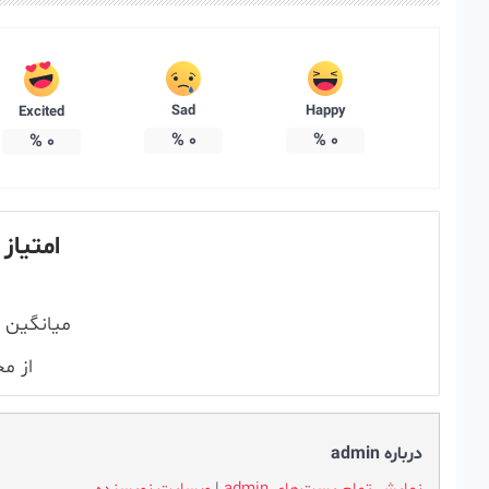
Sad
Happy
Excited
%
0
%
0
%
0
امتیاز 
میانگین 
از م
درباره admin