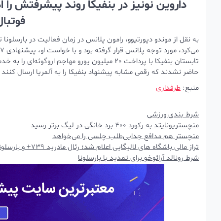
داروین نونیز در بنفیکا روند پیشرفتش را ا
فوتبال
به نقل از موندو دپورتیوو، رامون پلانس در زمان فعالیت در بارسلونا ت
تابستان بنفیکا با پرداخت 20 میلیون یورو مهاجم ا
حاضر نشدند که رقمی مشابه پیشنهاد بنفیکا را به آلمریا ارسال کنند
منبع:
طرفداری
شرط بندی ورزشی
منچستریونایتد به رکورد 400 برد خانگی در لیگ برتر رسید
منچستر هم مدافع جدایی‌طلب چلسی را می‌خواهد
تراز مالی باشگاه های لالیگایی اعلام شد؛ رئال مادرید 739+ و بارسلونا 144- میلیون یورو!
شرط رونالد آرائوخو برای تمدید با بارسلونا