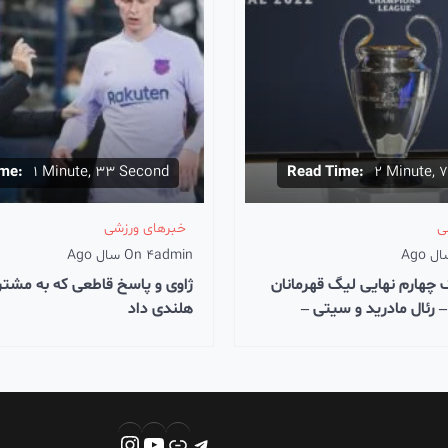
me:
1 Minute, 33 Second
Read Time:
2 Minute, 
ی
خبرهای ورزشی
admin
4 سال Ago
On
چهارم نهایی لیگ قهرمانان
ژاوی و پاسخ قاطعی که به مشتر
– رئال مادرید و سیتی –
هلندی داد
تلگرام
پیوند
یوتیوب
اینستاگرم