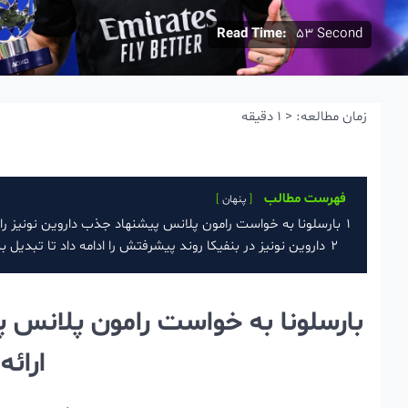
Read Time:
53 Second
زمان مطالعه:
< 1
دقیقه
فهرست مطالب
پنهان
1
بارسلونا به خواست رامون پلانس پیشنهاد جذب داروین نونیز را به 
2
داروین نونیز در بنفیکا روند پیشرفتش را ادامه داد تا تبدیل 
بارسلونا به خواست رامون پلانس پی
ارائه