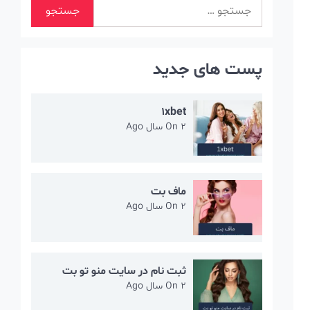
جستجو
برای:
پست های جدید
1xbet
2 سال Ago
On
ماف بت
2 سال Ago
On
ثبت نام در سایت منو تو بت
2 سال Ago
On