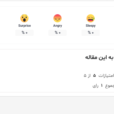
Surprise
Angry
Sleepy
%
0
%
0
%
0
به این مقاله
امتیازات
۵
از ۵
جموع
۱
رای