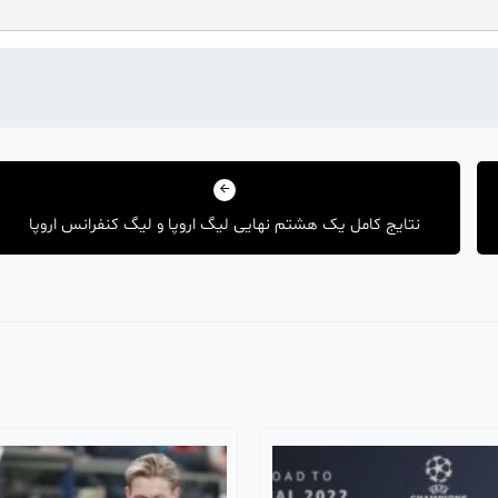
نتایج کامل یک‌ هشتم نهایی لیگ اروپا و لیگ کنفرانس اروپا