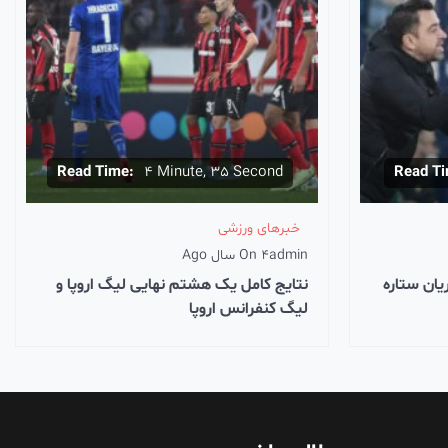
Read Time:
4 Minute, 35 Second
Read Ti
خبرهای ورزشی
admin
4 سال Ago
On
یان ستاره
نتایج کامل یک‌ هشتم نهایی لیگ اروپا و
لیگ کنفرانس اروپا