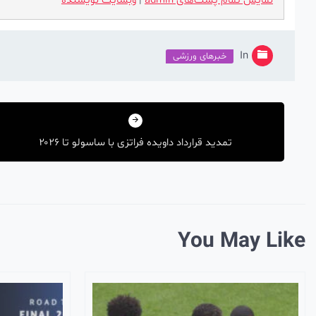
نمایش تمام پست‌های admin
|
وبسایت نویسنده
In
خبرهای ورزشی
راهبری
نوشته
تمدید قرارداد داویده فراتزی با ساسولو تا ۲۰۲۶
You May Like