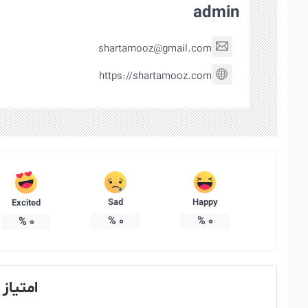
admin
shartamooz@gmail.com
https://shartamooz.com
Sad
Happy
Excited
%
0
%
0
%
0
امتیاز 