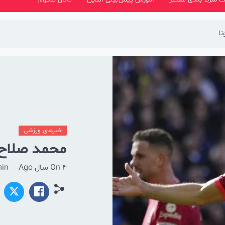
ا
خبرهای ورزشی
محمد صلاح، 
4 سال Ago
On
in