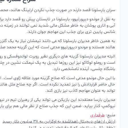
سران بارسلونا قصد دارند در صورت جذب نکردن ارلینگ هالند، محمد ص
به نقل از موندو دیپورتیوو، بارسلونا در تابستان پیش رو قصد دارد ب
آبی و اناری پوشان به خاطر مشکل مالی شدید نمی توانند در زمینه دس
شانس پایین تری برای جذب این مهاجم جوان دارند.
به همین خاطر مدیران بارسلونا که می دانند تیمشان نیاز به یک گلزن
هالند هستند و موندو دیپورتیوو مدعی است که این گزینه محمد صلا
البته مدیران بارسلونا گزینه های دیگری نظیر روبرت لواندوفسکی و رومل
است و روملو لوکاکو نیز این روزها تبدیل به یک نیمکت نشین در چ
باشگاه چلسی، آینده نامشخصی دارد.
با این حال موندو مدعی است که صلاح گزینه مورد علاقه ژاوی است. 
حال حاضر قراردادش را نیز تمدید نکرده است. اگر چه صلاح مثل ها
تواند به عنوان مهاجم کاذب نیز بازی کند.
مدیران بارسا معتقدند این بازیکن می تواند یکی از رهبران تیم در نیو
نیوکمپ کنار بیاید. ضمن این که جذب صلاح از نظر مالی هم برای بارسل
منبع:
طرفداری
ارزش ارزهای دیجیتال اهداشده به اوکراین به ۳۸ میلیون دلار رسید
توافق رئال با ستاره‌ای که ۵ دقیقه‌ای تمدید می‌کند!