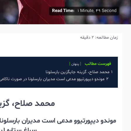
Read Time:
1 Minute, 49 Second
زمان مطالعه:
2
دقیقه
فهرست مطالب
پنهان
1
محمد صلاح، گزینه جایگزین بارسلونا
2
موندو دیپورتیوو مدعی است مدیران بارسلونا در صورت ناکام
محمد صلاح، گزین
موندو دیپورتیوو مدعی است مدیران بارسلونا
سراغ ستاره لی