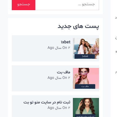
جستجو
برای:
د
پست های جدید
ن
1xbet
2 سال Ago
On
ر
ماف بت
2 سال Ago
On
ثبت نام در سایت منو تو بت
2 سال Ago
On