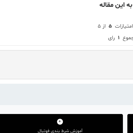
به این مقاله
امتیازات
۵
از ۵
جموع
۱
رای
آموزش شرط بندی فوتبال