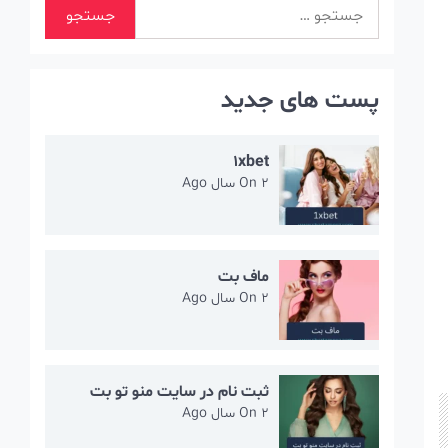
جستجو
برای:
پست های جدید
1xbet
2 سال Ago
On
ماف بت
2 سال Ago
On
ثبت نام در سایت منو تو بت
2 سال Ago
On