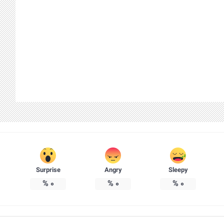
Surprise
Angry
Sleepy
%
0
%
0
%
0