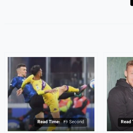
Read Time:
46 Second
Read 