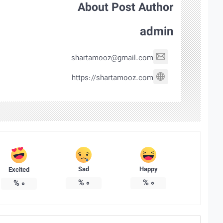
About Post Author
admin
shartamooz@gmail.com
https://shartamooz.com
Sad
Happy
Excited
%
0
%
0
%
0