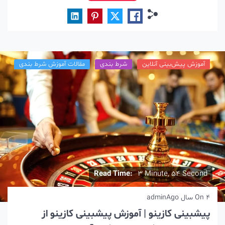
آموزش پیش‌بینی آنلاین
شرط بندی
مقالات آموزش شرط بندی
Read Time:
3 Minute, 54 Second
4 سال Ago
On
admin
پیشبینی کازینو | آموزش پیشبینی کازینو از