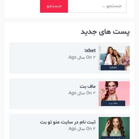
جستجو
برای:
پست های جدید
1xbet
2 سال Ago
On
ماف بت
2 سال Ago
On
ثبت نام در سایت منو تو بت
2 سال Ago
On