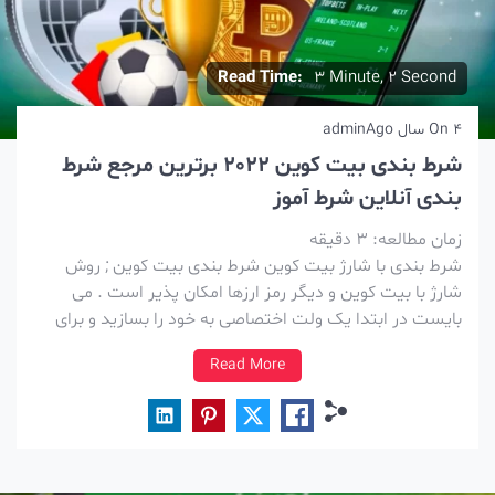
Read Time:
3 Minute, 2 Second
4 سال Ago
On
admin
شرط بندی بیت کوین 2022 برترین مرجع شرط
بندی آنلاین شرط آموز
زمان مطالعه:
3
دقیقه
شرط بندی با شارژ بیت کوین شرط بندی بیت کوین ; روش
شارژ با بیت کوین و دیگر رمز ارزها امکان پذیر است . می
بایست در ابتدا یک ولت اختصاصی به خود را بسازید و برای
اینکار می بایست ابتدا وارد یک سایت صرافی معتبر بشوید در
Read More
آن ثبت […]