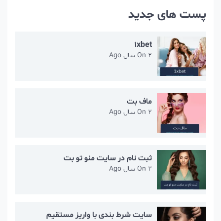
پست های جدید
1xbet
2 سال Ago
On
ماف بت
2 سال Ago
On
ثبت نام در سایت منو تو بت
2 سال Ago
On
سایت شرط بندی با واریز مستقیم