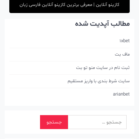
کازینو آنلاین | معرفی برترین کازینو آنلاین فارسی زبان
مطالب آپدیت شده
1xbet
ماف بت
ثبت نام در سایت منو تو بت
سایت شرط بندی با واریز مستقیم
arianbet
جستجو
برای: