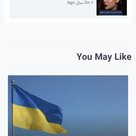
2 سال Ago
On
You May Like