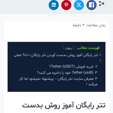
زمان مطالعه:
3
دقیقه
فهرست مطالب
پنهان
1
تتر رایگان آموز روش بدست آوردن تتر رایگان 100% عملی
!
2
خرید فروش Tether (USDT)؟
3
Tether (usdt) خود را ذخیره می کنید؟
4
معرفی سایت تتر رایگان – پیشنهاد نمیشود اما کار
میکند !
تتر رایگان آموز روش بدست