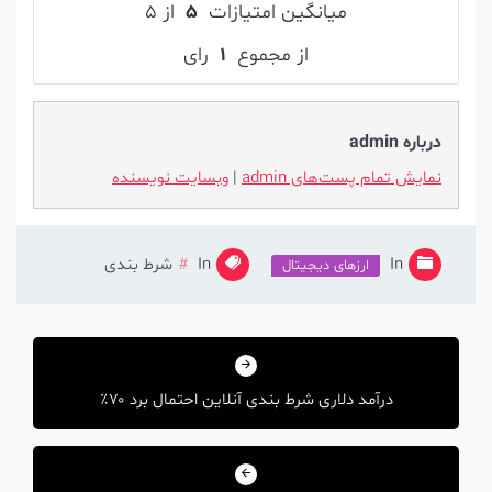
میانگین امتیازات
۵
از ۵
از مجموع
۱
رای
درباره admin
نمایش تمام پست‌های admin
|
وبسایت نویسنده
In
In
شرط بندی
ارزهای دیجیتال
راهبری
نوشته
درآمد دلاری شرط بندی آنلاین احتمال برد ۷۰٪